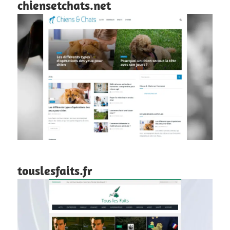
chiensetchats.net
touslesfaits.fr